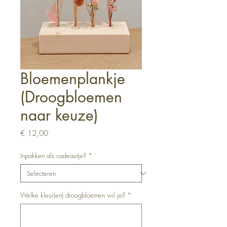
Bloemenplankje
(Droogbloemen
naar keuze)
Prijs
€ 12,00
Inpakken als cadeautje?
*
Welke kleur(en) droogbloemen wil je?
*