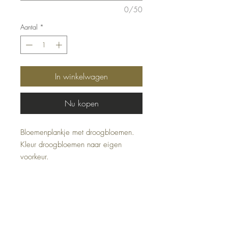
0/50
Aantal
*
In winkelwagen
Nu kopen
Bloemenplankje met droogbloemen.
Kleur droogbloemen naar eigen
voorkeur.
Afmetingen: 15cm breedte.