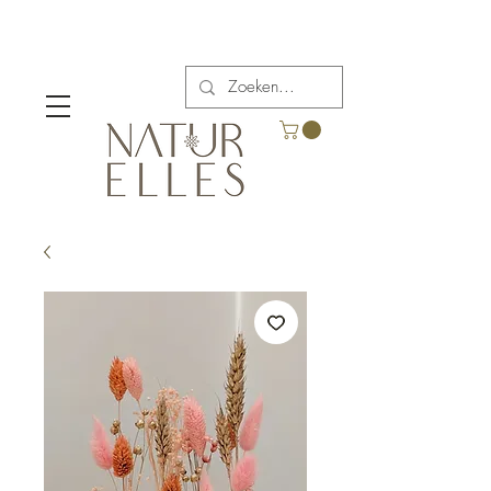
Verzendkosten vanaf €5,00 in België.
Gratis verzending voor bestellingen boven €65.