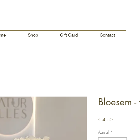
Verzendkosten vanaf €5,00 in België.
Gratis verzending voor bestellingen boven €65.
me
Shop
Gift Card
Contact
Bloesem - 
Prijs
€ 4,50
Aantal
*