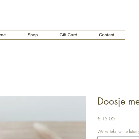
Verzendkosten vanaf €5,00 in België.
Gratis verzending voor bestellingen boven €65.
me
Shop
Gift Card
Contact
Doosje met
Prijs
€ 15,00
Welke tekst wil je late