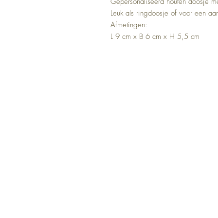
Gepersonaliseerd houten doosje me
Leuk als ringdoosje of voor een aa
Afmetingen:
L 9 cm x B 6 cm x H 5,5 cm