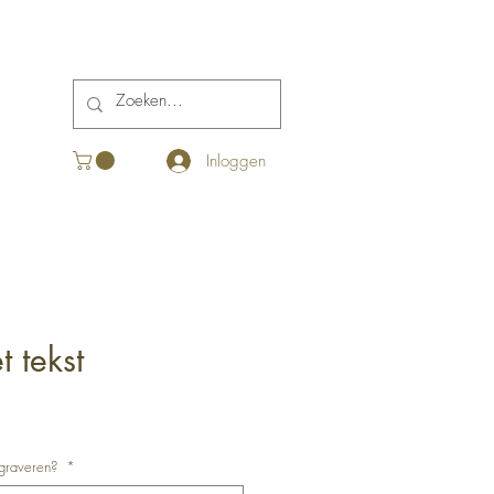
Inloggen
 tekst
n graveren?
*