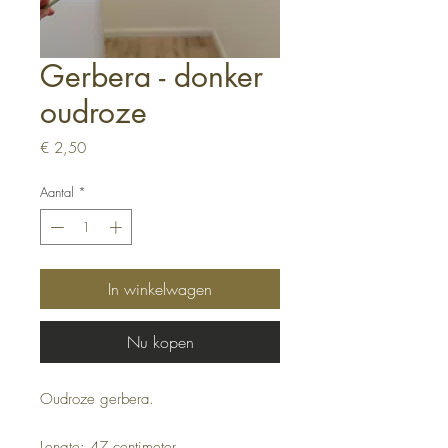
Gerbera - donker
oudroze
Prijs
€ 2,50
Aantal
*
In winkelwagen
Nu kopen
Oudroze gerbera.
Lengte: 47 centimeter.