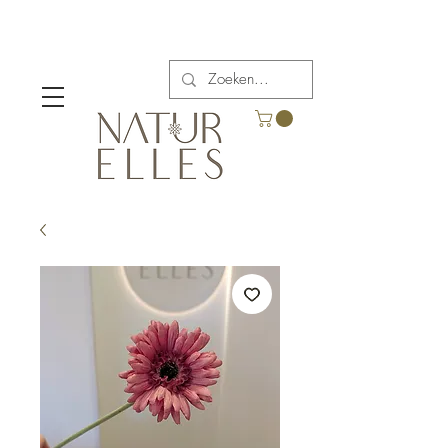
Verzendkosten vanaf €5,00 in België.
Gratis verzending voor bestellingen boven €65.