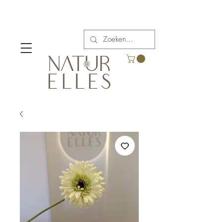
Verzendkosten vanaf €5,00 in België.
Gratis verzending voor bestellingen boven €65.