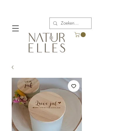
Verzendkosten vanaf €5,00 in België.
Gratis verzending voor bestellingen boven €65.