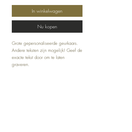
In winkelwagen
Nu kopen
Grote gepersonaliseerde geurkaars.
Andere teksten zijn mogelijk! Geef de
exacte tekst door om te laten
graveren.
Hoogte: 10 centimeter.
Adres:
Zandstraat 162
9170 Sint-Pauwels