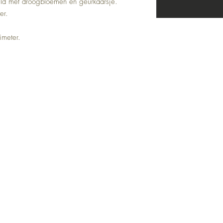
uld met droogbloemen en geurkaarsje.
er.
imeter.
Top
Adres:
Zandstraat 162
9170 Sint-Pauwels
Openingsuren belevingswinkel:
Woensdag 13u-18u
Donderdag 11u-16u
Vrijdag 13u-18u
Zaterdag 11u-16u