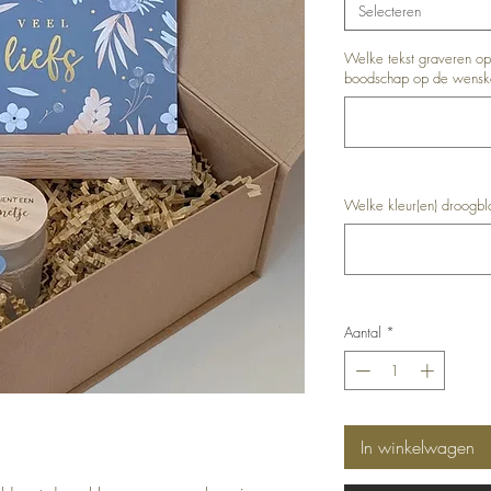
Selecteren
Welke tekst graveren o
boodschap op de wenska
Welke kleur(en) droogbl
Aantal
*
In winkelwagen