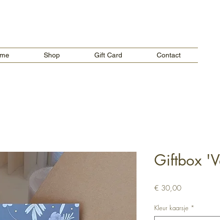
Verzendkosten vanaf €5,00 in België.
Gratis verzending voor bestellingen boven €65.
me
Shop
Gift Card
Contact
Giftbox 'V
Prijs
€ 30,00
Kleur kaarsje
*