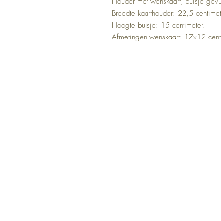
Houder met wenskaart, buisje gev
Breedte kaarthouder: 22,5 centimet
Hoogte buisje: 15 centimeter.
Afmetingen wenskaart: 17x12 cent