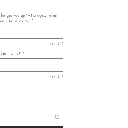
p het geurkaarsje? + Handgeschreven
art? Zo ja, welke?
*
0/300
oemen wil je?
*
0/100