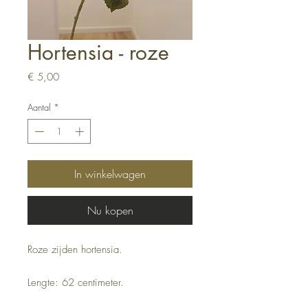
Hortensia - roze
Prijs
€ 5,00
Aantal
*
In winkelwagen
Nu kopen
Roze zijden hortensia.
Lengte: 62 centimeter.