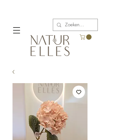
Verzendkosten vanaf €5,00 in België.
Gratis verzending voor bestellingen boven €65.