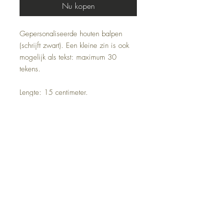
Nu kopen
Gepersonaliseerde houten balpen
(schrijft zwart). Een kleine zin is ook
mogelijk als tekst: maximum 30
tekens.
Lengte: 15 centimeter.
Adres:
Zandstraat 162
9170 Sint-Pauwels
Openingsuren belevingswinkel:
Woensdag 13u-18u
Donderdag 11u-16u
Vrijdag 13u-18u