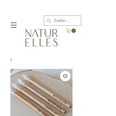
Verzendkosten vanaf €5,00 in België.
Gratis verzending voor bestellingen boven €65.