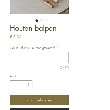
Houten balpen
Prijs
€ 3,00
Welke tekst wil je laten graveren?
*
0/30
Aantal
*
In winkelwagen