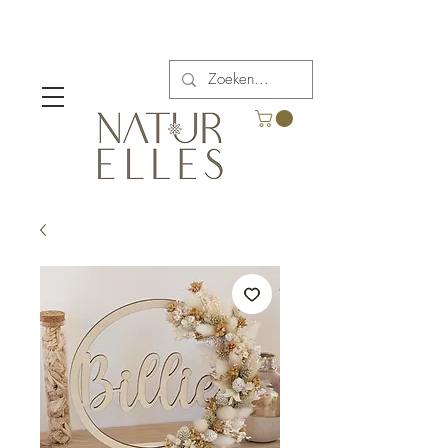
Verzendkosten vanaf €5,00 in België.
Gratis verzending voor bestellingen boven €65.