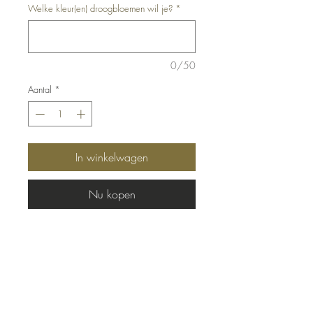
Welke kleur(en) droogbloemen wil je?
*
0/50
Aantal
*
In winkelwagen
Nu kopen
Houten flowerhoop met naam.
Diameter: 17,5 centimeter.