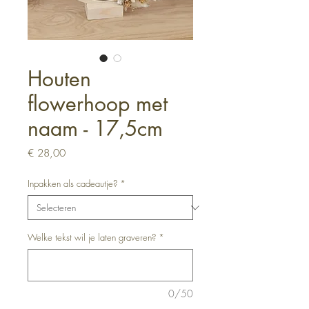
Houten
flowerhoop met
naam - 17,5cm
Prijs
€ 28,00
Inpakken als cadeautje?
*
Welke tekst wil je laten graveren?
*
0/50