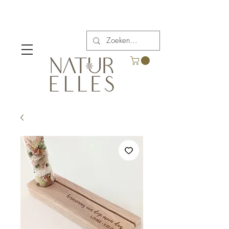
Verzendkosten vanaf €5,00 in België.
Gratis verzending voor bestellingen boven €65.