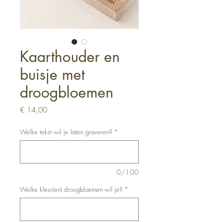
Kaarthouder en
buisje met
droogbloemen
Prijs
€ 14,00
Welke tekst wil je laten graveren?
*
0/100
Welke kleur(en) droogbloemen wil je?
*