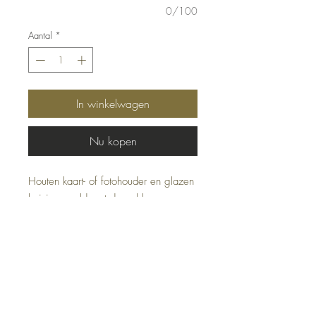
0/100
Aantal
*
In winkelwagen
Nu kopen
Houten kaart- of fotohouder en glazen
buisje gevuld met droogbloemen.
Breedte: 17,5 centimeter.
Adres:
Zandstraat 162
9170 Sint-Pauwels