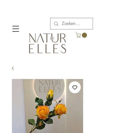
Verzendkosten vanaf €5,00 in België.
Gratis verzending voor bestellingen boven €65.