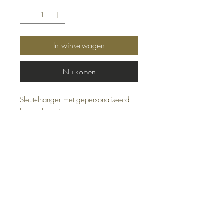
In winkelwagen
Nu kopen
Sleutelhanger met gepersonaliseerd
houten labeltje.
Adres:
Zandstraat 162
9170 Sint-Pauwels
Openingsuren belevingswinkel:
Woensdag 13u-18u