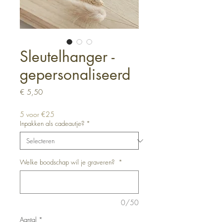
Sleutelhanger -
gepersonaliseerd
Prijs
€ 5,50
5 voor €25
Inpakken als cadeautje?
*
Welke boodschap wil je graveren?
*
0/50
Aantal
*