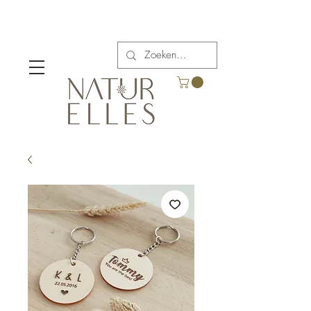
Verzendkosten vanaf €5,00 in België.
Gratis verzending voor bestellingen boven €65.