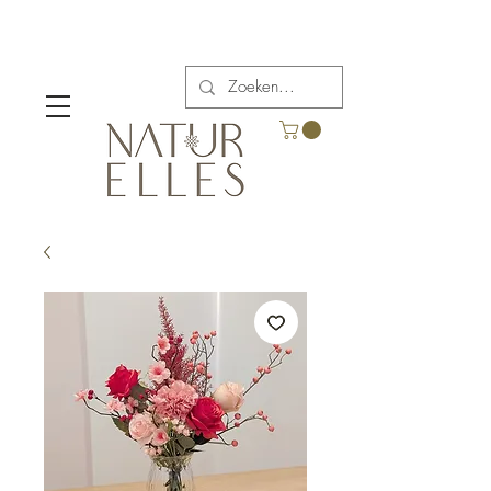
Verzendkosten vanaf €5,00 in België.
Gratis verzending voor bestellingen boven €65.