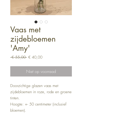
Vaas met
zijdebloemen
'Amy'
Normale
Verkoopprijs
 € 55,00 
€ 40,00
prijs
Niet op voorraad
Doorzichtige glazen vaas met
zijdebloemen in roze, rode en groene
tinten.
Hoogte: +- 50 centimeter (inclusief
bloemen).