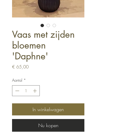
Vaas met zijden
bloemen
'Daphne'
Prijs
€ 65,00
Aantal
*
In winkelwagen
Nu kopen