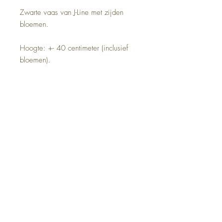
Zwarte vaas van J-Line met zijden
bloemen.
Hoogte: +- 40 centimeter (inclusief
bloemen).
Adres:
Zandstraat 162
9170 Sint-Pauwels
Openingsuren belevingswinkel:
Woensdag 13u-18u
Donderdag 11u-16u
Vrijdag 13u-18u
Zaterdag 11u-16u
info@natur-elles.be