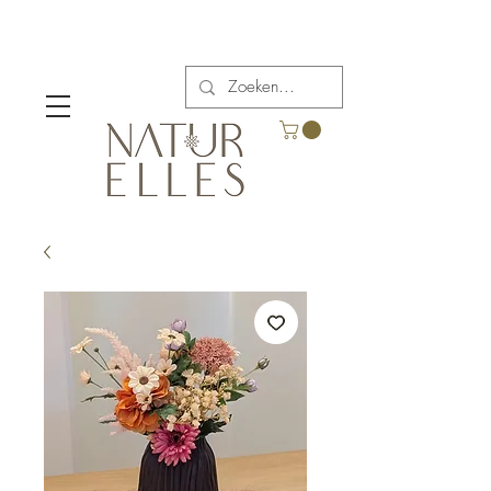
Verzendkosten vanaf €5,00 in België.
Gratis verzending voor bestellingen boven €65.