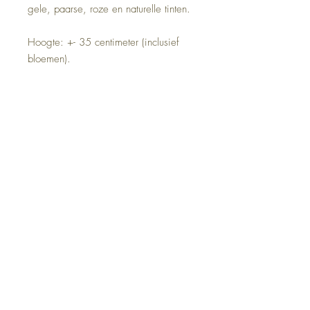
gele, paarse, roze en naturelle tinten.
Hoogte: +- 35 centimeter (inclusief
bloemen).
Adres:
Zandstraat 162
9170 Sint-Pauwels
Openingsuren belevingswinkel:
Woensdag 13u-18u
Donderdag 11u-16u
Vrijdag 13u-18u
Zaterdag 11u-16u
info@natur-elles.be
BE
0541.834.575