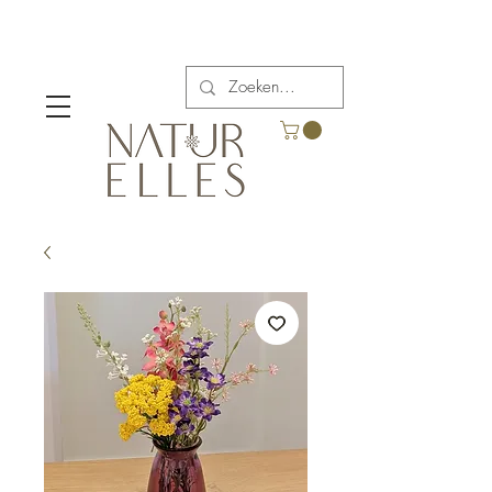
Verzendkosten vanaf €5,00 in België.
Gratis verzending voor bestellingen boven €65.