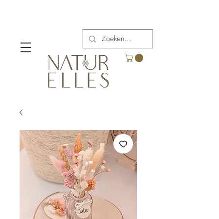
Verzendkosten vanaf €5,00 in België.
Gratis verzending voor bestellingen boven €65.