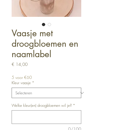
Vaasje met
droogbloemen en
naamlabel
Prijs
€ 14,00
5 voor €60
Kleur vaasje
*
Welke kleur(en) droogbloemen wil je?
*
0/100