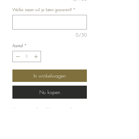
Welke naam wil je laten graveren?
*
0/50
Aantal
*
In winkelwagen
Nu kopen
Vaasje met droogbloemen en houten
naamlabel.
Kleur(en) droogbloemen naar keuze!